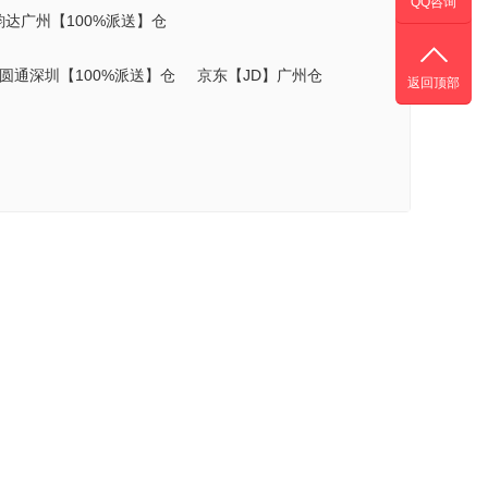
QQ咨询
韵达广州【100%派送】仓
圆通深圳【100%派送】仓
京东【JD】广州仓
返回顶部