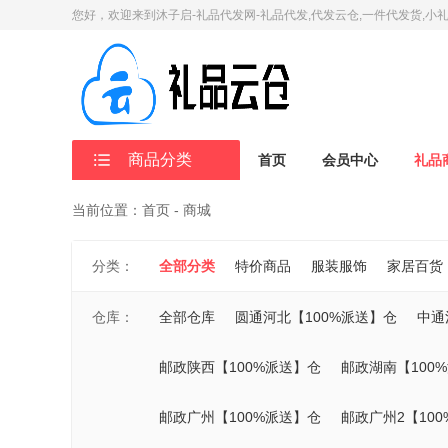
您好，欢迎来到沐子启-礼品代发网-礼品代发,代发云仓,一件代发货,小
商品分类
首页
会员中心
礼品
当前位置：首页 - 商城
分类：
全部分类
特价商品
服装服饰
家居百货
仓库：
全部仓库
圆通河北【100%派送】仓
中通
邮政陕西【100%派送】仓
邮政湖南【100
邮政广州【100%派送】仓
邮政广州2【10