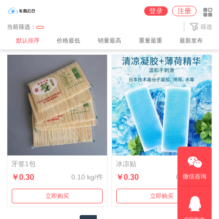
圆通深圳【100%派送】仓
京东【JD】广州仓
中通广州2【100%派送】仓
登录
注册
中通广州【100%派送】仓
中通义乌【100%派送】仓
顺丰【SF】深圳仓
当前筛选：
筛选
默认排序
价格最低
销量最高
重量最重
最新发布
牙签1包
冰凉贴
￥0.30
0.10 kg/件
￥0.30
0.10 kg/件
微信咨询
立即购买
立即购买