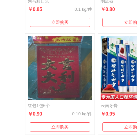
河马封口夹
削皮器
￥0.85
0.1 kg/件
￥0.80
立即购买
立即购
红包1包6个
云南牙膏
￥0.90
0.10 kg/件
￥0.95
立即购买
立即购