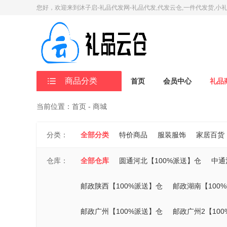
您好，欢迎来到沐子启-礼品代发网-礼品代发,代发云仓,一件代发货,小
商品分类
首页
会员中心
礼品
当前位置：首页 - 商城
分类：
全部分类
特价商品
服装服饰
家居百货
仓库：
全部仓库
圆通河北【100%派送】仓
中通
邮政陕西【100%派送】仓
邮政湖南【100
邮政广州【100%派送】仓
邮政广州2【10