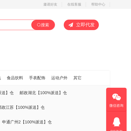
邀请好友
在线客服
帮助中心
立即代发
搜索
电
食品饮料
手表配饰
运动户外
其它
派送】仓
邮政湖北【100%派送】仓
微信咨询
邮政江苏【100%派送】仓
申通广州2【100%派送】仓