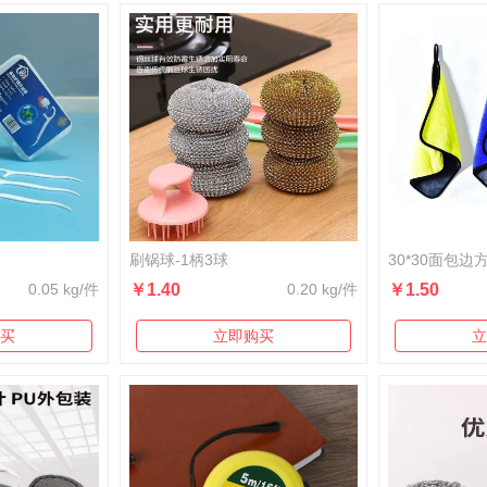
刷锅球-1柄3球
30*30面包边
0.05 kg/件
￥1.40
0.20 kg/件
￥1.50
买
立即购买
立