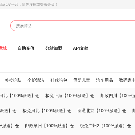
礼品代发平台
，请先注册或登录会员！
商城
自助充值
分站加盟
API文档
美妆护肤
个护清洁
鞋靴箱包
母婴儿童
汽车用品
数码家
河北【100%派送】仓
极兔上海【100%派送】仓
邮政四川【100%
%派送】仓
极兔河北【100%派送】仓
圆通北京【100%派送】仓
0%派送】仓
邮政泉州【100%派送】仓
极兔广州2（100%派送）仓