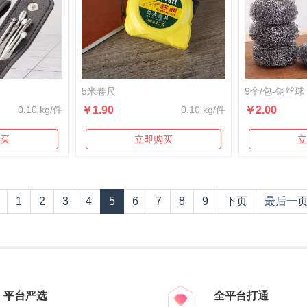
5米卷尺
9个/包-钢丝球
0.10 kg/件
￥1.90
0.10 kg/件
￥2.00
买
立即购买
立
1
2
3
4
5
6
7
8
9
下页
最后一
平台严选
全平台打通