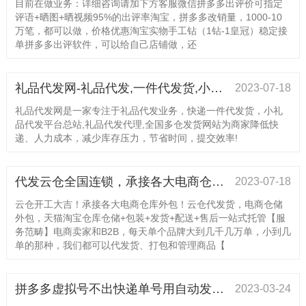
目前在做业务：详细咨询请加下方客服微信拼多多出评价可指定
评语+晒图+晒视频95%的出评率淘宝，拼多多改销量，1000-10
万笔，都可以做，价格优惠淘宝实物手工钻（1钻-1皇冠）稳定接
单拼多多出评软件，可以给自己店铺做，还
礼品代发网-礼品代发,一件代发货,小礼品代发平台
2023-07-18
礼品代发网是一家专注于礼品代发业务，快递一件代发货，小礼
品代发平台总站,礼品代发代理,全国多仓发货网站为商家降低快
递、人力成本，减少库存压力，节省时间，提交效率!
代发云仓全国连锁，承接各大电商仓库外包！为您省时省力省心省钱，价格美丽，欢迎带量咨询！
2023-07-18
云仓开工大吉！承接各大电商仓库外包！云仓代发货，电商仓储
外包，天猫淘宝仓库仓储+包装+发货+配送+售后一站式托管【服
务范畴】电商卖家和B2B，每天单个品牌大到几千几万单，小到几
单的那种，我们都可以代发货、打包和管理商品【
拼多多虚拟号不出快递单号用自动发货即可解决
2023-03-24